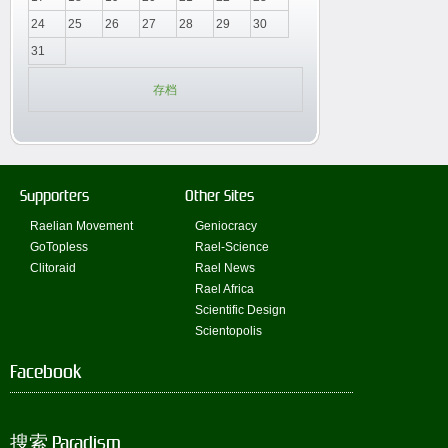
24
25
26
27
28
29
30
31
存档
Supporters
Other Sites
Raelian Movement
Geniocracy
GoTopless
Rael-Science
Clitoraid
Rael News
Rael Africa
Scientific Design
Scientopolis
Facebook
搜索 Paradism