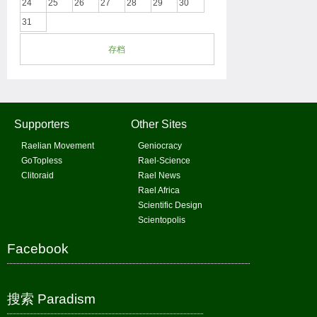
24
25
26
27
28
29
30
31
存档
Supporters
Other Sites
Raelian Movement
Geniocracy
GoTopless
Rael-Science
Clitoraid
Rael News
Rael Africa
Scientific Design
Scientopolis
Facebook
搜索 Paradism