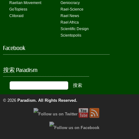
Raelian Movement
Geniocracy
GoTopless
Rael-Science
Clitoraid
Rael News
Rael Africa
Scientific Design
Scientopolis
Facebook
搜索 Paradism
© 2026
Paradism
. All Rights Reserved.